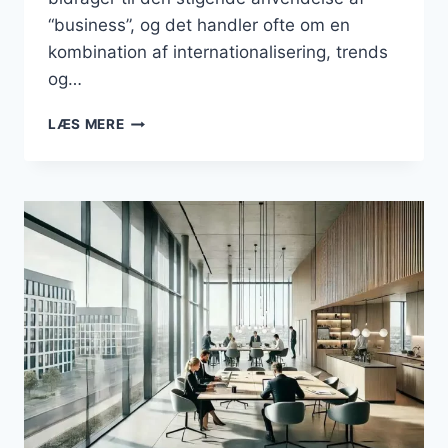
“business”, og det handler ofte om en
kombination af internationalisering, trends
og…
ER
LÆS MERE
ORDET
“ERHVERV”
VED
AT
BLIVE
OVERTAGET
AF
“BUSINESS”
I
DET
DANSKE
SPROG?