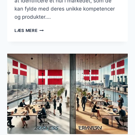
at identificere et hul i markedet, som de
kan fylde med deres unikke kompetencer
og produkter….
DET
LÆS MERE
AT
DRIVE
FORRETNING:
FRA
PASSION
TIL
PROFIT