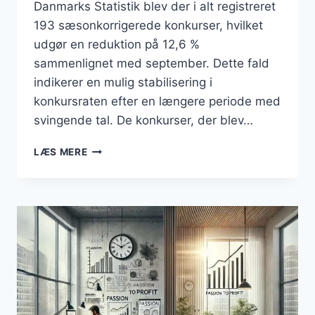
Danmarks Statistik blev der i alt registreret
193 sæsonkorrigerede konkurser, hvilket
udgør en reduktion på 12,6 %
sammenlignet med september. Dette fald
indikerer en mulig stabilisering i
konkursraten efter en længere periode med
svingende tal. De konkurser, der blev…
FALD
LÆS MERE
I
ANTAL
KONKURSER
BLANDT
AKTIVE
VIRKSOMHEDER
I
OKTOBER