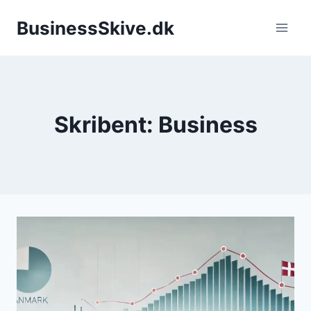
Fortsæt
BusinessSkive.dk
til
indhold
Skribent: Business