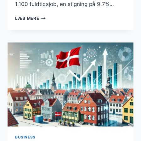
1.100 fuldtidsjob, en stigning på 9,7%…
FLERE
LÆS MERE
KONKURSER
I
DANMARK:
HVAD
BETYDER
DET
FOR
ERHVERVSLIVET?
BUSINESS