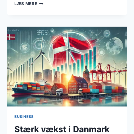
KONKURSER
LÆS MERE
I
DANMARK
2024:
ET
GENNEMSNITLIGT
ÅR
BUSINESS
Stærk vækst i Danmark