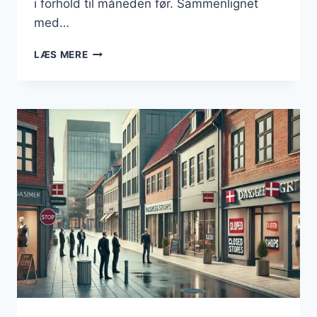
i forhold til måneden før. Sammenlignet
med…
KONKURSBØLGE
LÆS MERE
SKYLLER
IND
OVER
DANMARK:
HVER
FEMTE
VIRKSOMHED
LUKKER
MED
ANSATTE