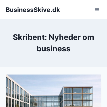
Fortsæt
BusinessSkive.dk
til
indhold
Skribent: Nyheder om
business