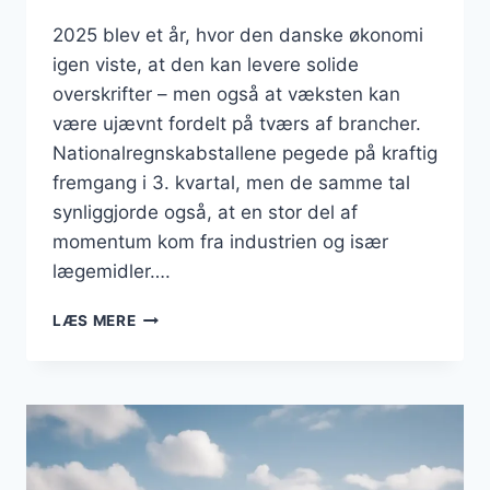
2025 blev et år, hvor den danske økonomi
igen viste, at den kan levere solide
overskrifter – men også at væksten kan
være ujævnt fordelt på tværs af brancher.
Nationalregnskabstallene pegede på kraftig
fremgang i 3. kvartal, men de samme tal
synliggjorde også, at en stor del af
momentum kom fra industrien og især
lægemidler….
DANSK
LÆS MERE
ERHVERVSLIV
I
2025:
VÆKST,
SÅRBARHEDER
OG
STRATEGISKE